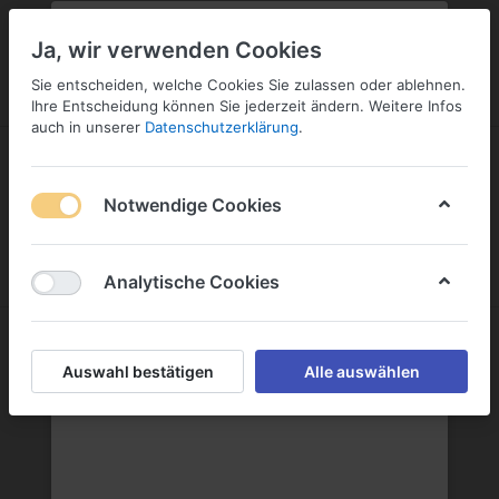
PLZ:
-
FILIALE:
-
SERVICE:
SERVICE
Geben Sie bitte Ihre Postleitzahl
ändern
Ja, wir verwenden Cookies
ein:
Sie entscheiden, welche Cookies Sie zulassen oder ablehnen.
ANMELDEN
Ihre Entscheidung können Sie jederzeit ändern. Weitere Infos
auch in unserer
Datenschutzerklärung
.
Notwendige Cookies
Menü
Anmelden
Wunschliste
Warenkorb
Analytische Cookies
Söhnlein Rheingold GmbH
Auswahl bestätigen
Alle auswählen
Söhnlein Rheingold GmbH