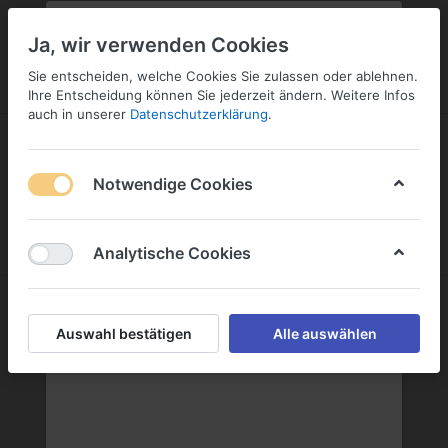
PLZ:
-
FILIALE:
-
SERVICE:
SERVICE
Geben Sie bitte Ihre Postleitzahl
ändern
Ja, wir verwenden Cookies
ein:
Sie entscheiden, welche Cookies Sie zulassen oder ablehnen.
ANMELDEN
Ihre Entscheidung können Sie jederzeit ändern. Weitere Infos
auch in unserer
Datenschutzerklärung
.
Notwendige Cookies
Menü
Anmelden
Wunschliste
Warenkorb
Analytische Cookies
Liköre
Auswahl bestätigen
Alle auswählen