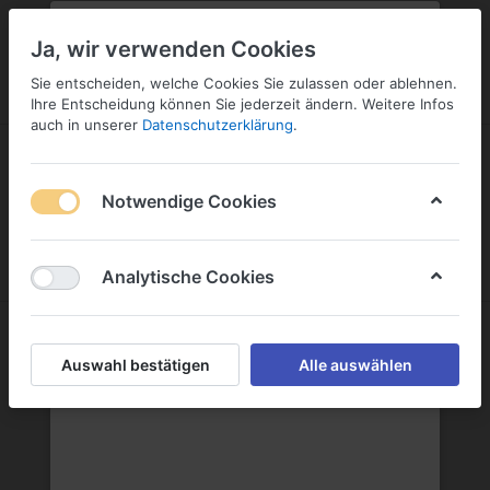
PLZ:
-
FILIALE:
-
SERVICE:
SERVICE
Geben Sie bitte Ihre Postleitzahl
ändern
Ja, wir verwenden Cookies
ein:
Sie entscheiden, welche Cookies Sie zulassen oder ablehnen.
ANMELDEN
Ihre Entscheidung können Sie jederzeit ändern. Weitere Infos
auch in unserer
Datenschutzerklärung
.
Notwendige Cookies
Menü
Anmelden
Wunschliste
Warenkorb
Analytische Cookies
Grappa
Auswahl bestätigen
Alle auswählen