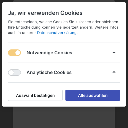
PLZ:
-
FILIALE:
-
SERVICE:
SERVICE
Geben Sie bitte Ihre Postleitzahl
ändern
Ja, wir verwenden Cookies
ein:
Sie entscheiden, welche Cookies Sie zulassen oder ablehnen.
ANMELDEN
Ihre Entscheidung können Sie jederzeit ändern. Weitere Infos
auch in unserer
Datenschutzerklärung
.
Notwendige Cookies
Menü
Anmelden
Wunschliste
Warenkorb
Analytische Cookies
Premium Spirituosen
Auswahl bestätigen
Alle auswählen