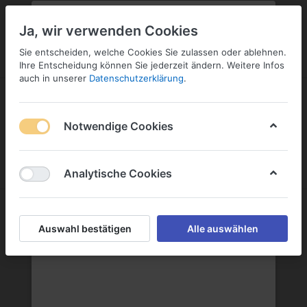
PLZ:
-
FILIALE:
-
SERVICE:
SERVICE
Geben Sie bitte Ihre Postleitzahl
ändern
Ja, wir verwenden Cookies
ein:
Sie entscheiden, welche Cookies Sie zulassen oder ablehnen.
ANMELDEN
Ihre Entscheidung können Sie jederzeit ändern. Weitere Infos
auch in unserer
Datenschutzerklärung
.
Notwendige Cookies
Menü
Anmelden
Wunschliste
Warenkorb
Analytische Cookies
Rietburg Weingenossenschaft
Auswahl bestätigen
Alle auswählen
Rietburg Weingenossenschaft