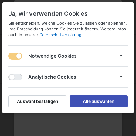
PLZ:
-
FILIALE:
-
SERVICE:
SERVICE
Geben Sie bitte Ihre Postleitzahl
ändern
Ja, wir verwenden Cookies
ein:
Sie entscheiden, welche Cookies Sie zulassen oder ablehnen.
ANMELDEN
Ihre Entscheidung können Sie jederzeit ändern. Weitere Infos
auch in unserer
Datenschutzerklärung
.
Notwendige Cookies
Menü
Anmelden
Wunschliste
Warenkorb
Analytische Cookies
Nordbrand Nordhausen GmbH
Auswahl bestätigen
Alle auswählen
Nordbrand Nordhausen GmbH