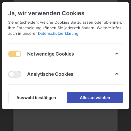
PLZ:
-
FILIALE:
-
SERVICE:
SERVICE
Geben Sie bitte Ihre Postleitzahl
ändern
Ja, wir verwenden Cookies
ein:
Sie entscheiden, welche Cookies Sie zulassen oder ablehnen.
ANMELDEN
Ihre Entscheidung können Sie jederzeit ändern. Weitere Infos
auch in unserer
Datenschutzerklärung
.
Notwendige Cookies
Menü
Anmelden
Wunschliste
Warenkorb
Analytische Cookies
Matheus Müller Sektkellereien GmbH
Auswahl bestätigen
Alle auswählen
Matheus Müller Sektkellereien GmbH