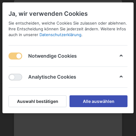
PLZ:
-
FILIALE:
-
SERVICE:
SERVICE
Geben Sie bitte Ihre Postleitzahl
ändern
Ja, wir verwenden Cookies
ein:
Sie entscheiden, welche Cookies Sie zulassen oder ablehnen.
ANMELDEN
Ihre Entscheidung können Sie jederzeit ändern. Weitere Infos
auch in unserer
Datenschutzerklärung
.
Notwendige Cookies
Menü
Anmelden
Wunschliste
Warenkorb
Analytische Cookies
HEINRICH HELBING
Auswahl bestätigen
Alle auswählen
HEINRICH HELBING