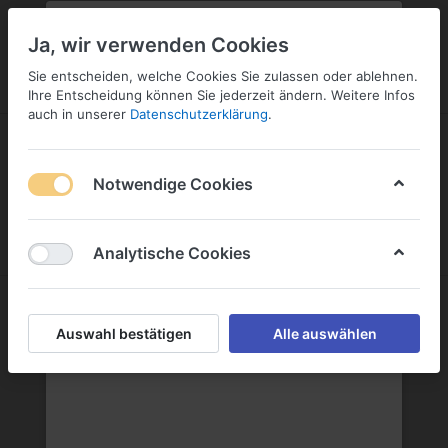
PLZ:
-
FILIALE:
-
SERVICE:
SERVICE
Geben Sie bitte Ihre Postleitzahl
ändern
Ja, wir verwenden Cookies
ein:
Sie entscheiden, welche Cookies Sie zulassen oder ablehnen.
ANMELDEN
Ihre Entscheidung können Sie jederzeit ändern. Weitere Infos
auch in unserer
Datenschutzerklärung
.
Notwendige Cookies
Menü
Anmelden
Wunschliste
Warenkorb
Analytische Cookies
Gottfried Schmalfuss GmbH
Auswahl bestätigen
Alle auswählen
Gottfried Schmalfuss GmbH