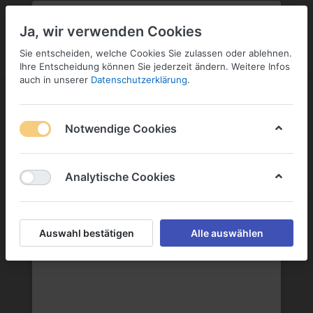
PLZ:
-
FILIALE:
-
SERVICE:
SERVICE
Geben Sie bitte Ihre Postleitzahl
ändern
Ja, wir verwenden Cookies
ein:
Sie entscheiden, welche Cookies Sie zulassen oder ablehnen.
ANMELDEN
Ihre Entscheidung können Sie jederzeit ändern. Weitere Infos
auch in unserer
Datenschutzerklärung
.
Notwendige Cookies
Menü
Anmelden
Wunschliste
Warenkorb
Analytische Cookies
G. Schneider & Sohn GmbH
Auswahl bestätigen
Alle auswählen
G. Schneider & Sohn GmbH