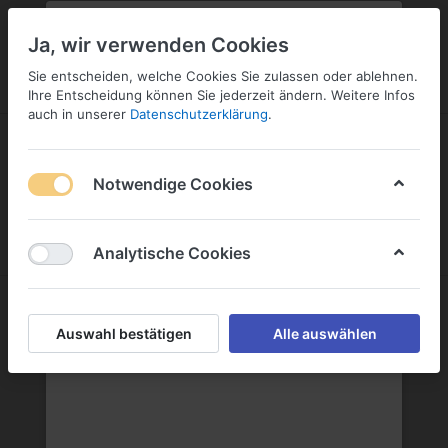
PLZ:
-
FILIALE:
-
SERVICE:
SERVICE
Geben Sie bitte Ihre Postleitzahl
ändern
Ja, wir verwenden Cookies
ein:
Sie entscheiden, welche Cookies Sie zulassen oder ablehnen.
ANMELDEN
Ihre Entscheidung können Sie jederzeit ändern. Weitere Infos
auch in unserer
Datenschutzerklärung
.
Notwendige Cookies
Menü
Anmelden
Wunschliste
Warenkorb
Analytische Cookies
ESH GmbH
Auswahl bestätigen
Alle auswählen
ESH GmbH